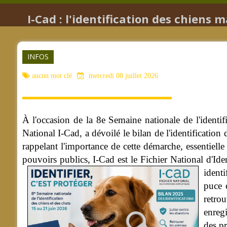
I-Cad : l'identification des chiens 
INFOS
aucun mot clé
mercredi 08 juillet 2026
À l'occasion de la 8e Semaine nationale de l'identi
National I-Cad, a dévoilé le bilan de l'identificatio
rappelant l'importance de cette démarche, essentielle
pouvoirs publics, I-Cad est le Fichier National d'Iden
identi
puce é
retro
enreg
des pr