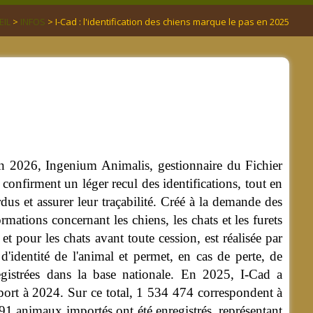
EIL
>
INFOS
> I-Cad : l'identification des chiens marque le pas en 2025
uin 2026, Ingenium Animalis, gestionnaire du Fichier
confirment un léger recul des identifications, tout en
dus et assurer leur traçabilité. Créé à la demande des
rmations concernant les chiens, les chats et les furets
 et pour les chats avant toute cession, est réalisée par
 d'identité de l'animal et permet, en cas de perte, de
egistrées dans la base nationale. En 2025, I-Cad a
port à 2024. Sur ce total, 1 534 474 correspondent à
491 animaux importés ont été enregistrés, représentant