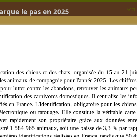
marque le pas en 2025
ACCU
fication des chiens et des chats, organisée du 15 au 21 j
n des animaux de compagnie pour l'année 2025. Les chiffres 
 pour lutter contre les abandons, retrouver les animaux per
tification des carnivores domestiques. Il centralise les info
fiés en France.
L'identification, obligatoire pour les chiens
lectronique ou tatouage. Elle constitue la véritable carte
uver rapidement son propriétaire grâce aux données enr
istré 1 584 965 animaux, soit une baisse de 3,3 % par rap
emières identifications réalisées en France, tandis que 50 