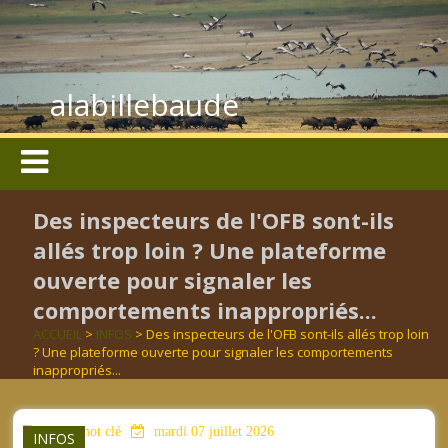
alabillebaude
Des inspecteurs de l'OFB sont-ils
allés trop loin ? Une plateforme
ouverte pour signaler les
comportements inappropriés...
ACCUEIL
>
INFOS
> Des inspecteurs de l'OFB sont-ils allés trop loin
? Une plateforme ouverte pour signaler les comportements
inappropriés...
aucun mot clé
mardi 07 juillet 2026
INFOS