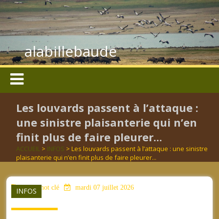
alabillebaude
Les louvards passent à l’attaque :
une sinistre plaisanterie qui n’en
finit plus de faire pleurer...
ACCUEIL
>
INFOS
> Les louvards passent à l’attaque : une sinistre
plaisanterie qui n’en finit plus de faire pleurer...
aucun mot clé
mardi 07 juillet 2026
INFOS