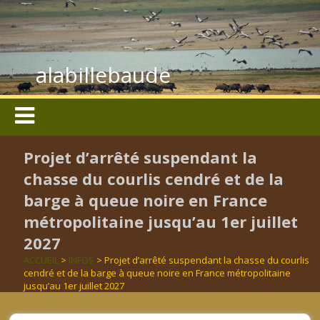
alabillebaude
Projet d’arrêté suspendant la
chasse du courlis cendré et de la
barge à queue noire en France
métropolitaine jusqu’au 1er juillet
2027
ACCUEIL
>
INFOS
> Projet d’arrêté suspendant la chasse du courlis
cendré et de la barge à queue noire en France métropolitaine
jusqu’au 1er juillet 2027