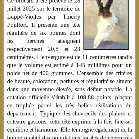
Ce brocard a été prélevé le 28
juillet 2025 sur le territoire de
Luppé-Violles par Thierry
Poulfort. Il présente une tête
régulière de six pointes dont
les perches atteignent
respectivement 20,5 et 23
centimètres. L’envergure est de 11 centimètres tandis
que le volume est estimé à 145 millilitres pour un
poids net de 400 grammes. L’ensemble des critères
de beauté, coloration, perlures et régularité se situent
dans une moyenne élevée, sans défaut notable. La
cotation officielle s’établit à 108,88 points, plaçant
ce trophée parmi les très belles réalisations du
département. Typique des chevreuils des plaines et
coteaux gascons, cette tête exprime à la fois finesse,
équilibre et harmonie. Elle témoigne également de la
bonne qualité des populations locales de chevreuils