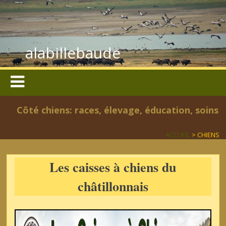
alabillebaude
Côté chiens: races, élevage, éducation, soins
ACCUEIL
> CHIENS
Les caisses à chiens du
châtillonnais