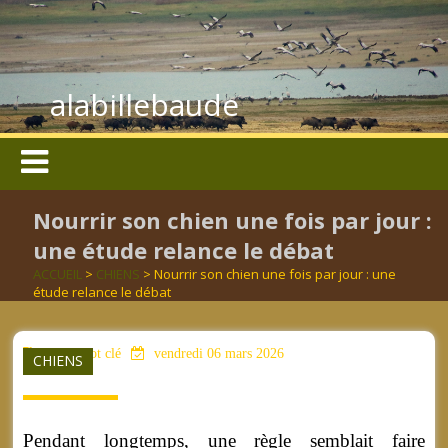
alabillebaude
Nourrir son chien une fois par jour :
une étude relance le débat
ACCUEIL
>
CHIENS
> Nourrir son chien une fois par jour : une
étude relance le débat
aucun mot clé
vendredi 06 mars 2026
CHIENS
Pendant longtemps, une règle semblait faire