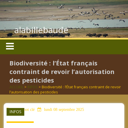
alabillebaude
Biodiversité : l’État français
contraint de revoir l’autorisation
des pesticides
ACCUEIL
>
INFOS
> Biodiversité : l’État français contraint de revoir
l’autorisation des pesticides
aucun mot clé
lundi 08 septembre 2025
INFOS