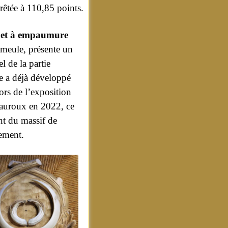
rrêtée à 110,85 points.
guet à empaumure
s meule, présente un
 de la partie
le a déjà développé
rs de l’exposition
eauroux en 2022, ce
t du massif de
ement.