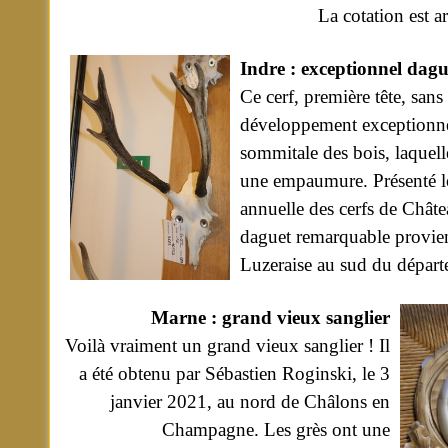
La cotation est a
Indre : exceptionnel da
Ce cerf, première tête, san
développement exceptionnel
sommitale des bois, laquel
une empaumure. Présenté lo
annuelle des cerfs de Chât
daguet remarquable provien
Luzeraise au sud du départ
Marne : grand vieux sanglier
Voilà vraiment un grand vieux sanglier ! Il
a été obtenu par Sébastien Roginski, le 3
janvier 2021, au nord de Châlons en
Champagne. Les grès ont une