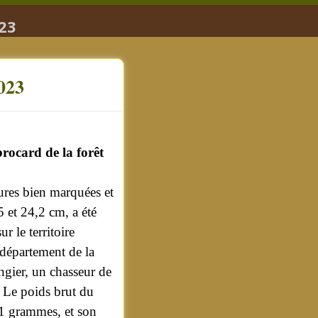
023
2023
rocard de la forêt
ures bien marquées et
 et 24,2 cm, a été
ur le territoire
 département de la
ngier, un chasseur de
. Le poids brut du
91 grammes, et son