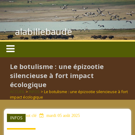
alabillebaude
Le botulisme : une épizootie
silencieuse à fort impact
écologique
ACCUEIL
>
INFOS
> Le botulisme : une épizootie silencieuse à fort
impact écologique
aucun mot clé
mardi 05 août 2025
INFOS