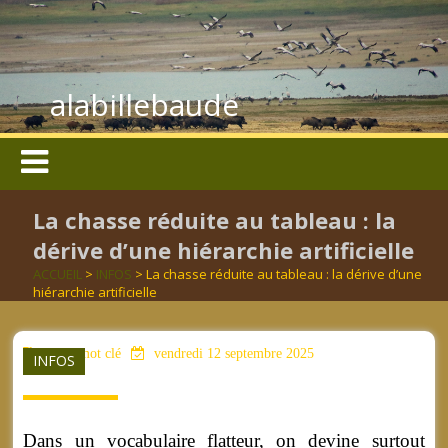
alabillebaude
La chasse réduite au tableau : la
dérive d’une hiérarchie artificielle
ACCUEIL
>
INFOS
> La chasse réduite au tableau : la dérive d’une
hiérarchie artificielle
aucun mot clé
vendredi 12 septembre 2025
INFOS
Dans un vocabulaire flatteur, on devine surtout