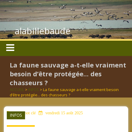
alabillebaude
La faune sauvage a-t-elle vraiment
besoin d’être protégée... des
chasseurs ?
ACCUEIL
>
INFOS
> La faune sauvage a-t-elle vraiment besoin
d’être protégée... des chasseurs ?
aucun mot clé
vendredi 15 août 2025
INFOS