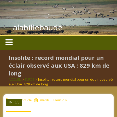
alabillebaude
Insolite : record mondial pour un
éclair observé aux USA : 829 km de
long
ACCUEIL
>
INFOS
> Insolite : record mondial pour un éclair observé
aux USA : 829 km de long
aucun mot clé
mardi 19 août 2025
INFOS