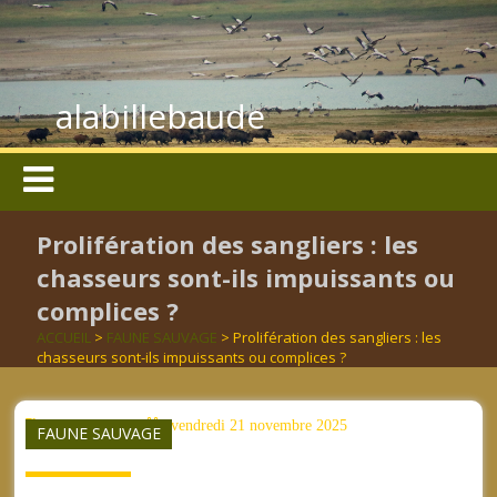
alabillebaude
Prolifération des sangliers : les
chasseurs sont-ils impuissants ou
complices ?
ACCUEIL
>
FAUNE SAUVAGE
> Prolifération des sangliers : les
chasseurs sont-ils impuissants ou complices ?
aucun mot clé
vendredi 21 novembre 2025
FAUNE SAUVAGE