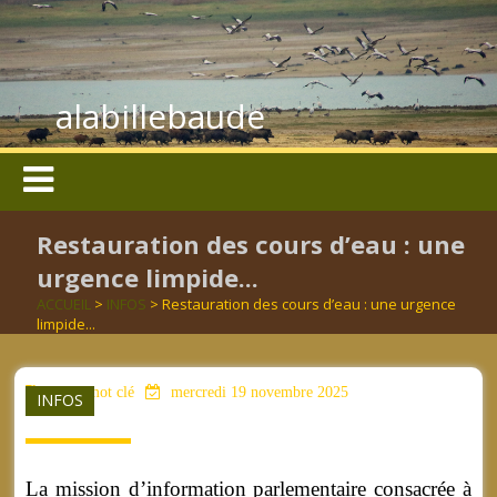
alabillebaude
Restauration des cours d’eau : une
urgence limpide...
ACCUEIL
>
INFOS
> Restauration des cours d’eau : une urgence
limpide...
aucun mot clé
mercredi 19 novembre 2025
INFOS
La mission d’information parlementaire consacrée à