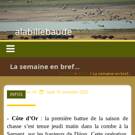
alabillebaude
La semaine en bref...
ACCUEIL
>
INFOS
> La semaine en bref...
aucun mot clé
lundi 10 novembre 2025
INFOS
- Côte d’Or
: la première battue de la saison de
chasse s’est tenue jeudi matin dans la combe à la
Serpent, sur les hauteurs de Dijon. Cette opération,