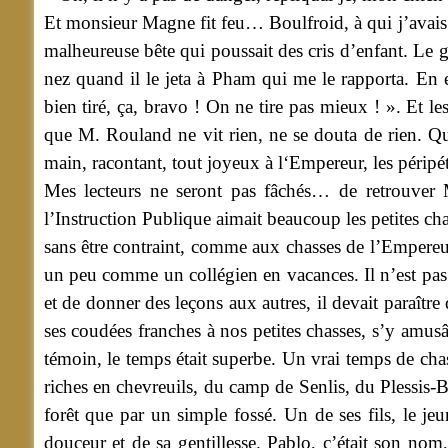
Et monsieur Magne fit feu… Boulfroid, à qui j’avais fa
malheureuse bête qui poussait des cris d’enfant. Le g
nez quand il le jeta à Pham qui me le rapporta. En
bien tiré, ça, bravo ! On ne tire pas mieux ! ». Et le
que M. Rouland ne vit rien, ne se douta de rien. Qua
main, racontant, tout joyeux à l‘Empereur, les péripé
Mes lecteurs ne seront pas fâchés… de retrouver 
l’Instruction Publique aimait beaucoup les petites chas
sans être contraint, comme aux chasses de l’Empereur,
un peu comme un collégien en vacances. Il n’est pas 
et de donner des leçons aux autres, il devait paraître
ses coudées franches à nos petites chasses, s’y amus
témoin, le temps était superbe. Un vrai temps de chas
riches en chevreuils, du camp de Senlis, du Plessis-B
forêt que par un simple fossé. Un de ses fils, le j
douceur et de sa gentillesse. Pablo, c’était son nom, 