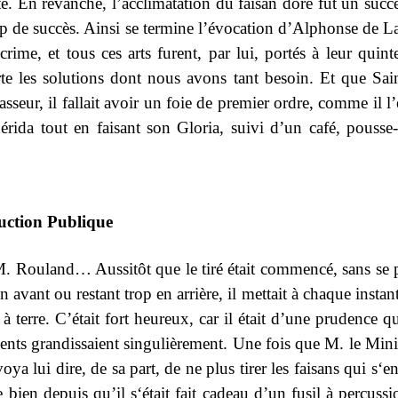
ite. En revanche, l’acclimatation du faisan doré fut un su
 de succès. Ainsi se termine l’évocation d’Alphonse de La
crime, et tous ces arts furent, par lui, portés à leur qui
rte les solutions dont nous avons tant besoin. Et que Sai
ur, il fallait avoir un foie de premier ordre, comme il l’é
dérida tout en faisant son Gloria, suivi d’un café, pousse-
ruction Publique
M. Rouland… Aussitôt que le tiré était commencé, sans se p
vant ou restant trop en arrière, il mettait à chaque instant 
à terre. C’était fort heureux, car il était d’une prudence qu
cidents grandissaient singulièrement. Une fois que M. le Min
a lui dire, de sa part, de ne plus tirer les faisans qui s‘e
ue bien depuis qu’il s‘était fait cadeau d’un fusil à percu