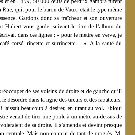
ccès et en 1859, 50 000 œufs de perdrix gambra furent
 Rüe, qui, pour le baron de Vaux, était le type même
ntessence. Gardons donc sa fraîcheur et son ouverture
nt Hubert vous garde, suivant le titre de l’album du
crivait dans ces lignes : « pour le mettre en verve, je
café corsé, rincette et surrincette… ». A la santé du
réoccuper de ses voisins de droite et de gauche qu’il
le désordre dans la ligne des tireurs et des rabatteurs.
i laissait beaucoup à désirer, en tirant au vol. Ebloui
istre venait de tirer une poule à un mètre au-dessus de
nvoleraient de sa droite. Il s’amenda et devint presque
ssion centrale. Mais non content de tant de progrès, M.