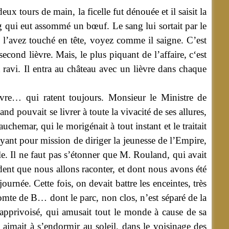
x tours de main, la ficelle fut dénouée et il saisit la
ng qui eut assommé un bœuf. Le sang lui sortait par le
l’avez touché en tête, voyez comme il saigne. C’est
econd lièvre. Mais, le plus piquant de l’affaire, c‘est
 ravi. Il entra au château avec un lièvre dans chaque
vre… qui ratent toujours. Monsieur le Ministre de
nd pouvait se livrer à toute la vivacité de ses allures,
hemar, qui le morigénait à tout instant et le traitait
yant pour mission de diriger la jeunesse de l’Empire,
ole. Il ne faut pas s’étonner que M. Rouland, qui avait
dent que nous allons raconter, et dont nous avons été
rnée. Cette fois, on devait battre les enceintes, très
comte de B… dont le parc, non clos, n’est séparé de la
 apprivoisé, qui amusait tout le monde à cause de sa
c, aimait à s’endormir au soleil, dans le voisinage des