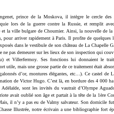
ngenet, prince de la Moskova, il intègre le cercle des 
quie lors de la guerre contre la Russie, et remplit ave
 et la ville bulgare de Choumier. Ainsi, la nouvelle de la 
, pour arriver rapidement à Paris. Il profite de quelques l
 exposés dans le vestibule de son château de La Chapelle G
de ne pas demeurer sur les lieux de son inspection qui couvr
) et Villerfermoy. Ses fonctions lui donnaient le trai
rt utile, mais une grosse partie de ce traitement était abso
 galonnés d’or, montures élégantes, etc…). Ce castel de 
ination de Victor Hugo. C’est là, en bordure des 4 000 ha 
he Adélaïde, sont les invités du vautrait d’Olympe Aguad
te avait oublié son âge et partait à la tête de la 1ère Com
Mais, il n’y a pas eu de Valmy salvateur. Son domicile fut
hasse Illustrée, notre écrivain a une bibliographie fort ép