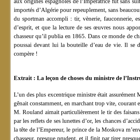
aux origines espagnoles de l’Impératrice fut sans su
importés d’Algérie pour repeuplement, sans beaucoup
du sportman accompli : tir, vènerie, fauconnerie, es
d’esprit, et que la lecture de ses œuvres nous appo
chasseur qu’il publia en 1865. Dans ce monde de chasse
poussai devant lui la bouteille d’eau de vie. Il se 
compère !
Extrait : La leçon de choses du ministre de l’Inst
L’un des plus excentrique ministre était assurément 
gênait constamment, en marchant trop vite, courant en a
M. Rouland aimait particulièrement le tir des faisans 
par les reflets de ses lunettes d’or, les chances d’ac
la tête de l’Empereur, le prince de la Moskova m’envoy
chasseur, presque prudent, et il finit par tirer presq