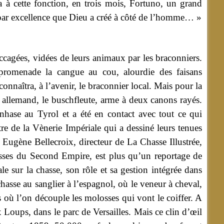
sa à cette fonction, en trois mois, Fortuno, un grand
iel par excellence que Dieu a créé à côté de l’homme… »
cagées, vidées de leurs animaux par les braconniers.
promenade la cangue au cou, alourdie des faisans
connaîtra, à l’avenir, le braconnier local. Mais pour la
rde allemand, le buschfleute, arme à deux canons rayés.
nhase au Tyrol et a été en contact avec tout ce qui
re de la Vènerie Impériale qui a dessiné leurs tenues
 Eugène Bellecroix, directeur de La Chasse Illustrée,
sses du Second Empire, est plus qu’un reportage de
e sur la chasse, son rôle et sa gestion intégrée dans
asse au sanglier à l’espagnol, où le veneur à cheval,
is où l’on découple les molosses qui vont le coiffer. A
ux Loups, dans le parc de Versailles. Mais ce clin d’œil