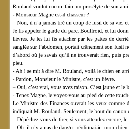
Rouland voulut encore faire un prosélyte de son ami
- Monsieur Magne est-il chasseur ?
– Non, il n’a jamais tiré un coup de fusil de sa vie,
Je fis appeler le garde du parc, Boulfroid, et lui donn
lièvres. Je les lui fis attacher par les pattes de der
sanglée sur l’abdomen, portait crânement son fusil ne
d’abord où je savais qu’il ne trouverait rien, puis p
pieu.
- Ah ! se mit à dire M. Rouland, voilà le chien en arrêt
- Pardon, Monsieur le Ministre, c’est un lièvre.
– Oui, c’est vrai, vous avez raison. C’est jaune et le la
- Tenez Magne, le voyez-vous au pied de cette touche
Le Ministre des Finances ouvrait les yeux comme des
indiquait M. Rouland. Seulement, le bout du canon ét
– Dépêchez-vous de tirer, si vous attendez encore, le 
– Oh, il n’y a pas de danger, répliquai-je, mon chien l