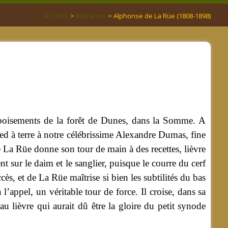
ACCUEIL
>
littérature
> Alphonse de La Rüe (1808-1898)
eboisements de la forêt de Dunes, dans la Somme. A
pied à terre à notre célébrissime Alexandre Dumas, fine
de La Rüe donne son tour de main à des recettes, lièvre
t sur le daim et le sanglier, puisque le courre du cerf
ès, et de La Rüe maîtrise si bien les subtilités du bas
 l’appel, un véritable tour de force. Il croise, dans sa
 lièvre qui aurait dû être la gloire du petit synode