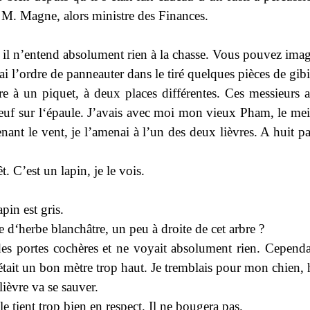
 M. Magne, alors ministre des Finances.
 et il n’entend absolument rien à la chasse. Vous pouvez ima
ai l’ordre de panneauter dans le tiré quelques pièces de gibi
rière à un piquet, à deux places différentes. Ces messieurs
uf sur l‘épaule. J’avais avec moi mon vieux Pham, le meilleu
renant le vent, je l’amenai à l’un des deux lièvres. A hui
. C’est un lapin, je le vois.
pin est gris.
 d‘herbe blanchâtre, un peu à droite de cet arbre ?
 portes cochères et ne voyait absolument rien. Cependant,
ait un bon mètre trop haut. Je tremblais pour mon chien, h
lièvre va se sauver.
e tient trop bien en respect. Il ne bougera pas.