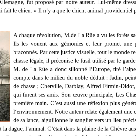
en Allemagne, fut proposé par notre auteur. Lui-même dres
qui fait le chien. « Il n’y a que le chien, animal provident
A chaque révolution, M.de La Rüe a vu les forêts sac
Ils les vouent aux gémonies et leur promet une 
braconnés. Par cette justice visuelle, tout le monde re
chasse légale, il préconise le fusil utilisé par le ga
M. de La Rüe a donc sillonné l’Europe, tiré l’alpe
compte dans le milieu du noble déduit : Jadin, peint
de chasse ; Cherville, Darblay, Alfred Firmin-Didot,
qui furent ses amis. Son œuvre principale, Les Cha
première main. C’est aussi une réflexion plus général
l‘environnement. Notre auteur relate également une ch
de sa lance, aiguillonne le sanglier vers un lieu préc
ir à la dague, l’animal. C’était dans la plaine de la Chèvre a