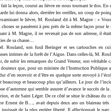
it la leçon, courut au lièvre en nous tournant le dos. En deu
arde lui donna alors, derrière les oreilles, un coup de poi
 examinant le lièvre, M. Rouland dit à M. Magne : « Vous 
s choses se passèrent à peu près de la même façon pour le s
nt à M. Magne, il ne revenait pas de son adresse, il était
ties de sa chasse…
M. Rouland, son fusil Beringer et ses cartouches en cui
ses intimes de la forêt de l’Aigue. Dans celles-là, M. Roula
 de subir les remarques du Grand Veneur, son véritable cauc
douteux que, pour un ministre de l’Instruction Publique a
 dur d’en recevoir et d’être en quelque sorte envoyé à l’éc
ât beaucoup et beaucoup plus qu’ailleurs. Le jour de l’inci
se d’automne qui semble assurer d’avance le succès de la jou
rion, et de Saint Léger. De ce côté se situe le château du 
eune Ernest de B…, avait depuis deux ans un blaireau très
jouissait de la plus entière liberté. Il affectionnait le par