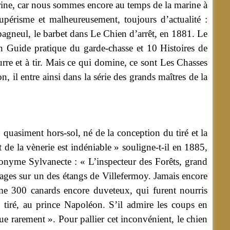
marine, car nous sommes encore au temps de la marine à
aupérisme et malheureusement, toujours d’actualité :
l’épagneul, le barbet dans Le Chien d’arrêt, en 1881. Le
un Guide pratique du garde-chasse et 10 Histoires de
rre et à tir. Mais ce qui domine, ce sont Les Chasses
 il entre ainsi dans la série des grands maîtres de la
quasiment hors-sol, né de la conception du tiré et la
rt de la vènerie est indéniable » souligne-t-il en 1885,
onyme Sylvanecte : « L’inspecteur des Forêts, grand
uvages sur un des étangs de Villefermoy. Jamais encore
mme 300 canards encore duveteux, qui furent nourris
 tiré, au prince Napoléon. S’il admire les coups en
tue rarement ». Pour pallier cet inconvénient, le chien