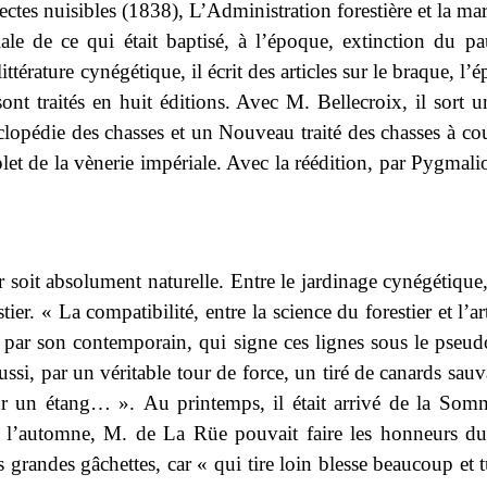
sectes nuisibles (1838), L’Administration forestière et la 
ale de ce qui était baptisé, à l’époque, extinction du p
ittérature cynégétique, il écrit des articles sur le braque, 
ont traités en huit éditions. Avec M. Bellecroix, il sort 
lopédie des chasses et un Nouveau traité des chasses à cou
t de la vènerie impériale. Avec la réédition, par Pygmalion,
soit absolument naturelle. Entre le jardinage cynégétique, 
ier. « La compatibilité, entre la science du forestier et l’a
 par son contemporain, qui signe ces lignes sous le pseud
ussi, par un véritable tour de force, un tiré de canards sa
 sur un étang… ». Au printemps, il était arrivé de la So
t à l’automne, M. de La Rüe pouvait faire les honneurs du
s grandes gâchettes, car « qui tire loin blesse beaucoup et 