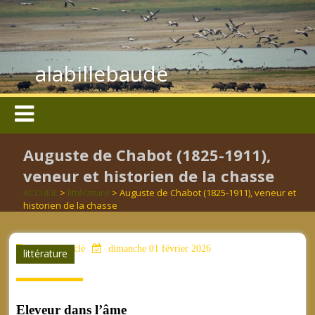
alabillebaude
Auguste de Chabot (1825-1911),
veneur et historien de la chasse
ACCUEIL
>
littérature
> Auguste de Chabot (1825-1911), veneur et
historien de la chasse
aucun mot clé
dimanche 01 février 2026
littérature
Eleveur dans l’âme