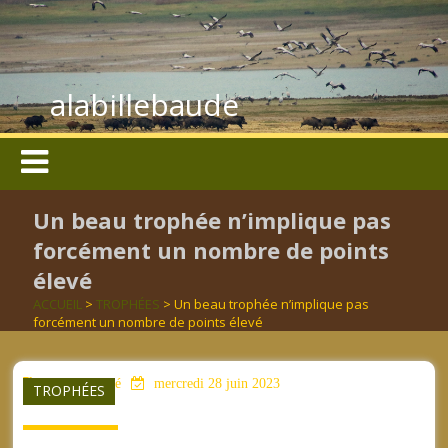
alabillebaude
Un beau trophée n’implique pas
forcément un nombre de points
élevé
ACCUEIL
>
TROPHÉES
> Un beau trophée n’implique pas
forcément un nombre de points élevé
aucun mot clé
mercredi 28 juin 2023
TROPHÉES