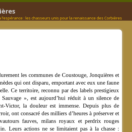
ières
à l’espérance : les chasseurs unis pour la renaissance des Corbières
nt durement les communes de Coustouge, Jonquières et
pinèdes qui ont disparu, emportant avec eux une faune
elle.
Ce territoire, reconnu par des labels prestigieux
 Sauvage », est aujourd’hui réduit à un silence de
nt-Victor, la douleur est immense. Depuis plus de
roir, ont consacré des milliers d’heures à préserver et
s, vautours fauves, milans royaux et perdrix rouges
in. Leurs actions ne se limitaient pas à la chasse :