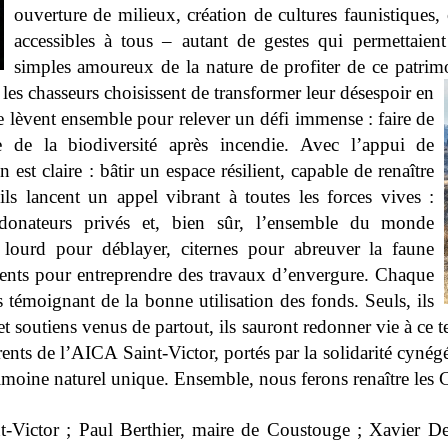
ouverture de milieux, création de cultures faunistique
accessibles à tous – autant de gestes qui permettaient
simples amoureux de la nature de profiter de ce patrimo
les chasseurs choisissent de transformer leur désespoir en
ls se lèvent ensemble pour relever un défi immense : faire de
te de la biodiversité après incendie. Avec l’appui de
n est claire : bâtir un espace résilient, capable de renaître
ils lancent un appel vibrant à toutes les forces vives :
ns, donateurs privés et, bien sûr, l’ensemble du monde
 lourd pour déblayer, citernes pour abreuver la faune
ements pour entreprendre des travaux d’envergure. Chaque
s témoignant de la bonne utilisation des fonds. Seuls, ils
et soutiens venus de partout, ils sauront redonner vie à ce t
rents de l’AICA Saint-Victor, portés par la solidarité cyné
imoine naturel unique. Ensemble, nous ferons renaître les C
Victor ; Paul Berthier, maire de Coustouge ; Xavier De 