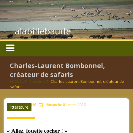
alabillebaude
Charles-Laurent Bombonnel,
créateur de safaris
ACCUEIL
>
littérature
> Charles-Laurent Bombonnel, créateur de
safaris
aucun mot clé
dimanche 01 mars 2026
littérature
« Allez, fouette cocher ! »