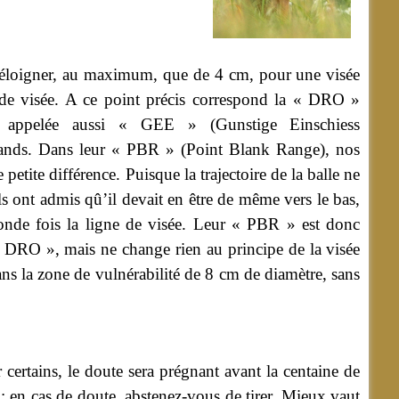
en éloigner, au maximum, que de 4 cm, pour une visée
gne de visée. A ce point précis correspond la « DRO »
 appelée aussi « GEE » (Gunstige Einschiess
mands. Dans leur « PBR » (Point Blank Range), nos
petite différence. Puisque la trajectoire de la balle ne
ls ont admis qû’il devait en être de même vers le bas,
conde fois la ligne de visée. Leur « PBR » est donc
 DRO », mais ne change rien au principe de la visée
ans la zone de vulnérabilité de 8 cm de diamètre, sans
r certains, le doute sera prégnant avant la centaine de
 : en cas de doute, abstenez-vous de tirer. Mieux vaut