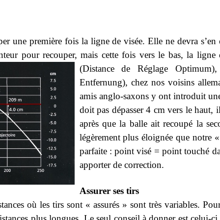
per une première fois la ligne de visée. Elle ne devra s’
santeur pour recouper, mais cette fois vers le bas, la li
(Distance de Réglage Optimum),
Entfernung), chez nos voisins alle
amis anglo-saxons y ont introduit une 
doit pas dépasser 4 cm vers le haut, i
après que la balle ait recoupé la se
légèrement plus éloignée que notre «
parfaite : point visé = point touché d
apporter de correction.
Assurer ses tirs
tances où les tirs sont « assurés » sont très variables. Pou
istances plus longues. Le seul conseil à donner est celui-ci