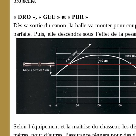
projectile.
« DRO », « GEE » et « PBR »
Dès sa sortie du canon, la balle va monter pour cou
parfaite. Puis, elle descendra sous l’effet de la pe
Selon l’équipement et la maitrise du chasseur, les dis
mètres, pour d’autres, l’assurance règnera pour des d