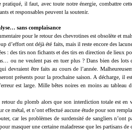
e pratiqué, il faut, avec toute notre énergie, combattre c
ants et responsables peuvent la soutenir.
lyse… sans complaisance
umentaire pour le retour des chevrotines est obsolète et ma
coup d’effort ont déjà été faits, mais il reste encore des lac
ées : des tirs non fichants et des tirs en direction de lieux 
as… ou ne veulent pas en tuer plus ? Dans bien des lots d
ui devraient être faits au cours de l’année. Malheureusem
eront présents pour la prochaine saison. A décharge, il es
erreur est large. Mille bêtes noires en moins au tableau 
e retour du plomb alors que son interdiction totale est en
t sur ce métal, et n’ont effectué aucune étude pour son rempl
outer, car les problèmes de surdensité de sangliers n’ont p
 pour masquer une certaine maladresse que les partisans de c