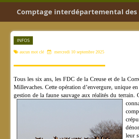
Comptage interdépartemental des g
INFOS
aucun mot clé
mercredi 10 septembre 2025
Tous les six ans, les FDC de la Creuse et de la Corr
Millevaches. Cette opération d’envergure, unique en F
gestion de la faune sauvage aux réalités du terrain.
conna
compt
crépu
dénom
leur 