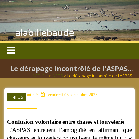
alabillebaude
Le dérapage incontrôlé de l'ASPAS...
ACCUEIL
>
INFOS
> Le dérapage incontrôlé de l'ASPAS...
aucun mot clé
vendredi 05 septembre 2025
INFOS
Confusion volontaire entre chasse et louveterie
L’ASPAS entretient l’ambiguïté en affirmant que
chasseurs et louvetiers poursuivent le même but : «