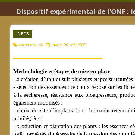
Dispositif expérimental de l'ONF : le
INFOS
aucun mot clé
mardi 26 août 2025
Méthodologie et étapes de mise en place
La création d’un îlot suit plusieurs étapes structurées 
- sélection des essences : ce choix repose sur les 
à la sécheresse, résistance aux bioagresseurs, produc
également mobilisés ;
- choix du site d’implantation : le terrain retenu doi
privilégiées ;
- production et plantation des plants : les essences s
forêt, protégés si nécessaire de la pression des ongulé