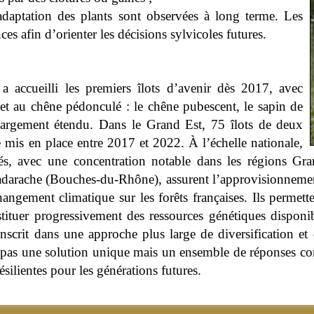
l’adaptation des plants sont observées à long terme. Les
s afin d’orienter les décisions sylvicoles futures.
 accueilli les premiers îlots d’avenir dès 2017, avec
e et au chêne pédonculé : le chêne pubescent, le sapin de
t largement étendu. Dans le Grand Est, 75 îlots de deux
 mis en place entre 2017 et 2022. À l’échelle nationale,
tés, avec une concentration notable dans les régions G
adarache (Bouches-du-Rhône), assurent l’approvisionnement 
hangement climatique sur les forêts françaises. Ils permett
tituer progressivement des ressources génétiques disponi
inscrit dans une approche plus large de diversification et
 pas une solution unique mais un ensemble de réponses comp
silientes pour les générations futures.