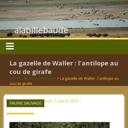
alabillebaude
La gazelle de Waller : l'antilope au
cou de girafe
ACCUEIL
>
FAUNE SAUVAGE
> La gazelle de Waller : l'antilope au
cou de girafe
aucun mot clé
jeudi 11 janvier 2024
FAUNE SAUVAGE