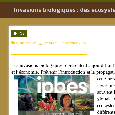
Invasions biologiques : des écosys
INFOS
aucun mot clé
vendredi 05 septembre 2025
Les invasions biologiques représentent aujourd’hui l’
et l’économie. Prévenir l’introduction et la propagat
cette pr
invasions
souvent 
globale 
écosysté
différen