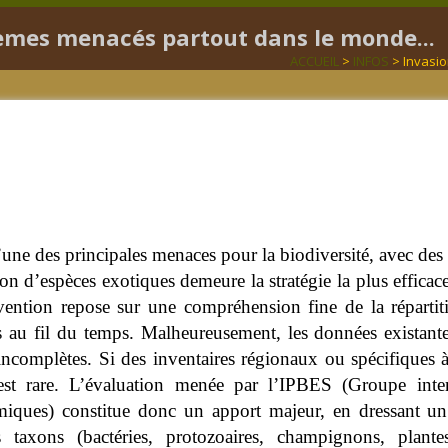
tèmes menacés partout dans le monde...
ACCUEIL
>
INFOS
> Invasio
une des principales menaces pour la biodiversité, avec des 
ion d’espèces exotiques demeure la stratégie la plus efficac
évention repose sur une compréhension fine de la répartit
 au fil du temps. Malheureusement, les données existantes
incomplètes. Si des inventaires régionaux ou spécifiques 
est rare. L’évaluation menée par l’IPBES (Groupe inter
miques) constitue donc un apport majeur, en dressant un
ts taxons (bactéries, protozoaires, champignons, plan