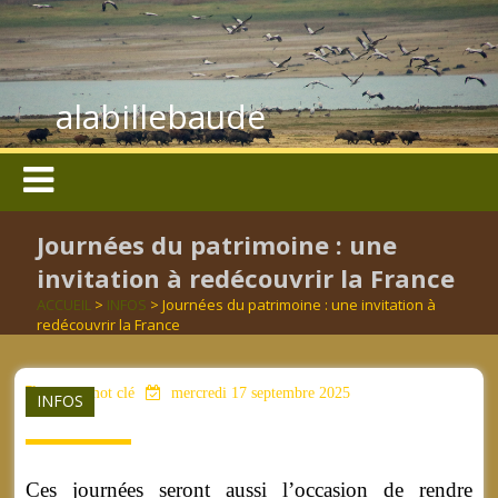
alabillebaude
Journées du patrimoine : une
invitation à redécouvrir la France
ACCUEIL
>
INFOS
> Journées du patrimoine : une invitation à
redécouvrir la France
aucun mot clé
mercredi 17 septembre 2025
INFOS
Ces journées seront aussi l’occasion de rendre