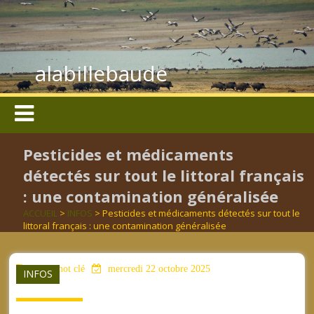
alabillebaude
Pesticides et médicaments
détectés sur tout le littoral français
: une contamination généralisée
ACCUEIL
>
INFOS
> Pesticides et médicaments détectés sur tout le
littoral français : une contamination généralisée
aucun mot clé
mercredi 22 octobre 2025
INFOS