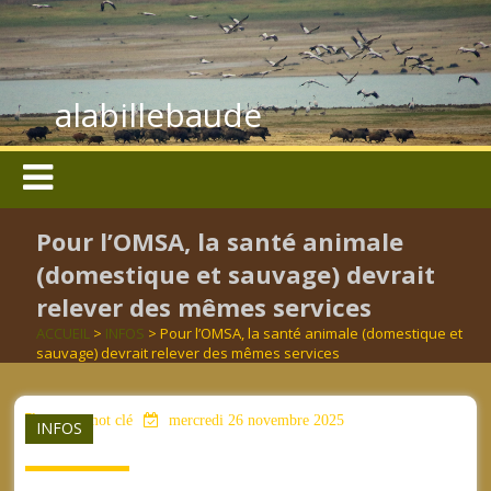
alabillebaude
Pour l’OMSA, la santé animale
(domestique et sauvage) devrait
relever des mêmes services
ACCUEIL
>
INFOS
> Pour l’OMSA, la santé animale (domestique et
sauvage) devrait relever des mêmes services
aucun mot clé
mercredi 26 novembre 2025
INFOS