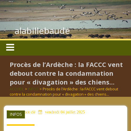
alabillebaude
Procès de l’Ardèche : la FACCC vent
debout contre la condamnation
pour « divagation » des chiens...
ACCUEIL
>
INFOS
> Procès de l’Ardèche : la FACCC vent debout
contre la condamnation pour « divagation » des chiens...
aucun mot clé
vendredi 04 juillet 2025
INFOS