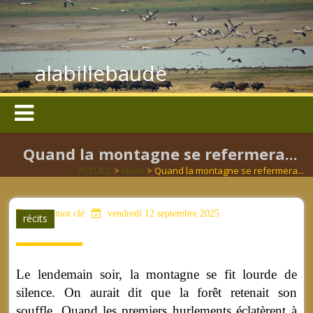
alabillebaude
Quand la montagne se refermera...
ACCUEIL
>
récits
> Quand la montagne se refermera...
aucun mot clé
vendredi 12 septembre 2025
récits
Le lendemain soir, la montagne se fit lourde de
silence. On aurait dit que la forêt retenait son
souffle. Quand les premiers hurlements éclatèrent à