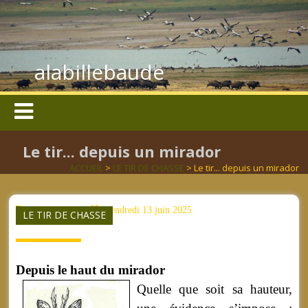
alabillebaude
Le tir... depuis un mirador
ACCUEIL
>
LE TIR DE CHASSE
> Le tir... depuis un mirador
aucun mot clé
vendredi 13 juin 2025
LE TIR DE CHASSE
Depuis le haut du mirador
Quelle que soit sa hauteur,