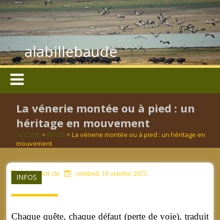
alabillebaude
La vénerie montée ou à pied : un
héritage en mouvement
ACCUEIL
>
INFOS
> La vénerie montée ou à pied : un héritage en
mouvement
aucun mot clé
vendredi 10 octobre 2025
INFOS
Chaque quête, chaque défaut (perte de voie), traduit