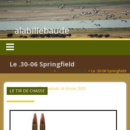
alabillebaude
Le .30-06 Springfield
ACCUEIL
>
LE TIR DE CHASSE
> Le .30-06 Springfield
aucun mot clé
vendredi 14 février 2025
LE TIR DE CHASSE