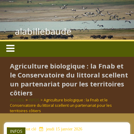
alabillebaude
Agriculture biologique : la Fnab et
le Conservatoire du littoral scellent
un partenariat pour les territoires
côtiers
ACCUEIL
>
INFOS
> Agriculture biologique : la Fnab et le
Conservatoire du littoral scellent un partenariat pour les
territoires côtiers
aucun mot clé
jeudi 15 janvier 2026
INFOS