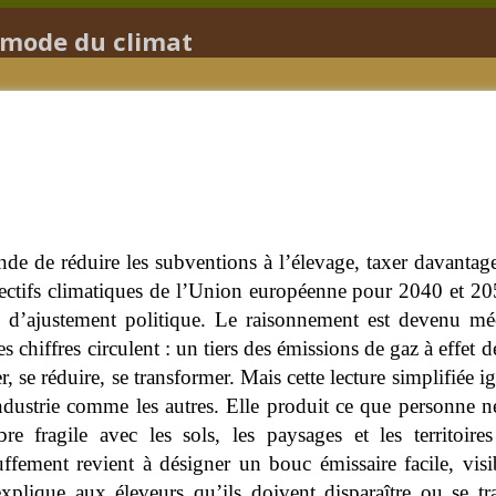
mmode du climat
de réduire les subventions à l’élevage, taxer davantage l
ctifs climatiques de l’Union européenne pour 2040 et 2050
e d’ajustement politique. Le raisonnement est devenu méc
s chiffres circulent : un tiers des émissions de gaz à effet de
 se réduire, se transformer. Mais cette lecture simplifiée ig
ndustrie comme les autres.
Elle produit ce que personne ne 
ibre fragile avec les sols, les paysages et les territoi
uffement revient à désigner un bouc émissaire facile, visi
explique aux éleveurs qu’ils doivent disparaître ou se t