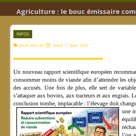
Agriculture : le bouc émissaire co
INFOS
aucun mot clé
mardi 17 mars 2026
Un nouveau rapport scientifique européen recommande 
consommer moins de viande afin d’atteindre les obje
des accusés. Une fois de plus, elle sert de variabl
s’attaquer aux bovins, aux tracteurs et aux engrais. Le
conclusion tombe, implacable : l’élevage doit changer,
une i
équil
récha
l’on 