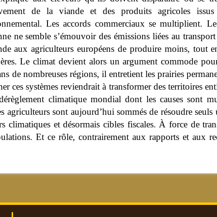
vement de la viande et des produits agricoles issu
onnemental. Les accords commerciaux se multiplient. Les
nne ne semble s’émouvoir des émissions liées au transport 
de aux agriculteurs européens de produire moins, tout en
gères. Le climat devient alors un argument commode pour r
 de nombreuses régions, il entretient les prairies permane
er ces systèmes reviendrait à transformer des territoires en
n dérèglement climatique mondial dont les causes sont mul
 agriculteurs sont aujourd’hui sommés de résoudre seuls 
rs climatiques et désormais cibles fiscales. À force de tr
opulations. Et ce rôle, contrairement aux rapports et aux 