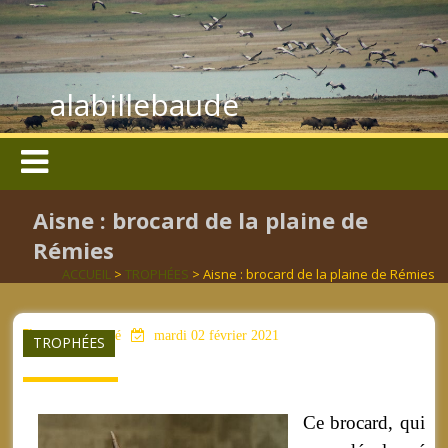
alabillebaude
Aisne : brocard de la plaine de
Rémies
ACCUEIL
>
TROPHÉES
> Aisne : brocard de la plaine de Rémies
aucun mot clé
mardi 02 février 2021
TROPHÉES
Ce brocard, qui