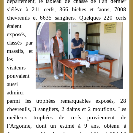
département, le tableau de chasse de l’an dernier
s’élève à 211 cerfs, 366 biches et faons, 7008
chevreuils et 6635 sangliers.
Quelques 220 cerfs
étaient
exposés,
classés par
massifs, et
les
visiteurs
pouvaient
aussi
admirer
parmi les trophées remarquables exposés, 28
chevreuils, 3 sangliers, 2 daims et 2 mouflons. Les
meilleurs trophées de cerfs proviennent de
l’Argonne, dont un estimé à 9 ans, obtenu à