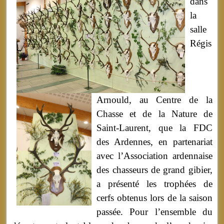
dans
la
salle
Régis
Arnould, au Centre de la
Chasse et de la Nature de
Saint-Laurent, que la FDC
des Ardennes, en partenariat
avec l’Association ardennaise
des chasseurs de grand gibier,
a présenté les trophées de
cerfs obtenus lors de la saison
passée. Pour l’ensemble du