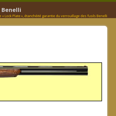
 Benelli
e « Lock Plate », étanchéité garantie du verrouillage des fusils Benelli