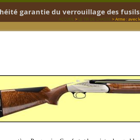
héité garantie du verrouillage des fusils
ACCUEIL
>
LE TIR DE CHASSE
> Arme : avec l