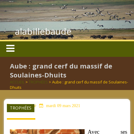
alabillebaude
Aube : grand cerf du massif de
Soulaines-Dhuits
ACCUEIL
>
TROPHÉES
> Aube : grand cerf du massif de Soulaines-
Dhuits
aucun mot clé
mardi 09 mars 2021
TROPHÉES
Avec ses