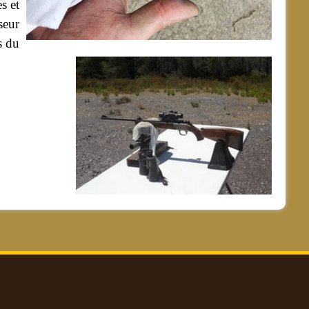
s et
seur
s du