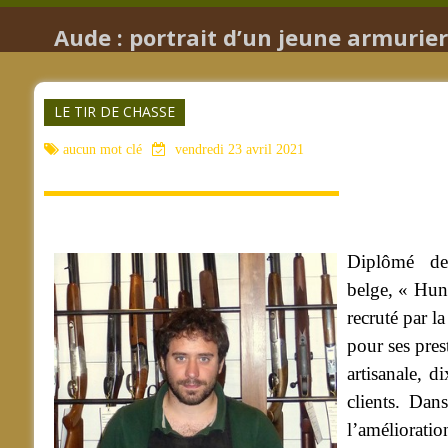
Aude : portrait d’un jeune armurier
LE TIR DE CHASSE
aucun mot clé
vendredi 23 avril 2021
Diplômé de
belge, « Hunt
recruté par 
pour ses pres
artisanale, 
clients.
Dans 
l’amélioratio