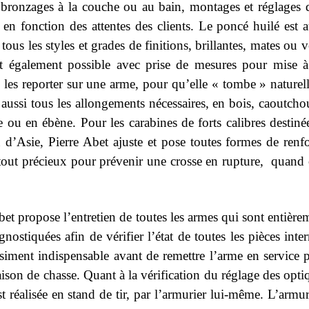
 bronzages à la couche ou au bain, montages et réglages 
 en fonction des attentes des clients. Le poncé huilé est au
 tous les styles et grades de finitions, brillantes, mates ou
t également possible avec prise de mesures pour mise à
e les reporter sur une arme, pour qu’elle « tombe » nature
e aussi tous les allongements nécessaires, en bois, caoutc
e ou en ébène. Pour les carabines de forts calibres destiné
d’Asie, Pierre Abet ajuste et pose toutes formes de renfort
atout précieux pour prévenir une crosse en rupture, quand 
bet propose l’entretien de toutes les armes qui sont entière
nostiquées afin de vérifier l’état de toutes les pièces inter
siment indispensable avant de remettre l’arme en service 
ison de chasse. Quant à la vérification du réglage des opti
st réalisée en stand de tir, par l’armurier lui-même. L’armur