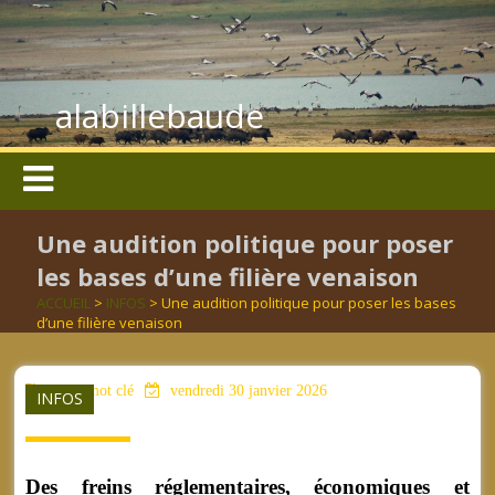
alabillebaude
Une audition politique pour poser
les bases d’une filière venaison
ACCUEIL
>
INFOS
> Une audition politique pour poser les bases
d’une filière venaison
aucun mot clé
vendredi 30 janvier 2026
INFOS
Des freins réglementaires, économiques et