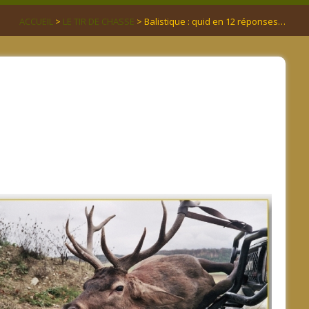
ACCUEIL
>
LE TIR DE CHASSE
> Balistique : quid en 12 réponses…