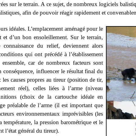
ées sur le terrain. A ce sujet, de nombreux logiciels balist
 balistiques, afin de pouvoir réagir rapidement et convenab
jours idéales. L’emplacement aménagé pour le
nt et d’un bon ensoleillement. Sur le terrain,
e connaissance du relief, deviennent alors
conditions qui ont précédé à l’établissement
us ensemble, car de nombreux facteurs sont
en conséquence, influencer le résultat final du
 les causes propres au tireur (position de tir,
ement réel), celles liées à l’arme (niveau
itions (choix de la cartouche idéale en
age préalable de l’arme (il est important que
facteurs environnementaux imprévisibles (les
a température, la pression barométrique et le
 l’état général du tireur).