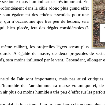
section est aussi un indicateur très important. En
ra profondément dans la cible (donc plus grand effet
 sont également des critères essentiels pour une
se, qui n’occasionne que très peu de lésions, sera
i, bien placée, fera des dégâts considérables (à
même calibre), les projectiles légers seront plus
lourds. A égalité de masse, de deux projectiles de section
d), sera moins influencé par le vent. Cependant, allonger e
sité de l'air sont importantes, mais pas aussi critiques
’humidité de l’air diminue sa masse volumique et, de 
un air plus ou moins humide a très peu d’effet sur les per
rizontal, la trajectoire d’un tir angulaire est toujours plus 