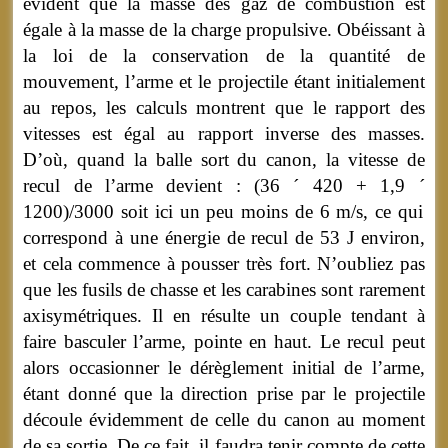
évident que la masse des gaz de combustion est
égale à la masse de la charge propulsive. Obéissant à
la loi de la conservation de la quantité de
mouvement, l’arme et le projectile étant initialement
au repos, les calculs montrent que le rapport des
vitesses est égal au rapport inverse des masses.
D’où, quand la balle sort du canon, la vitesse de
recul de l’arme devient : (36
´
420
+
1,9
´
1200)/3000 soit ici un peu moins de 6 m/s, ce qui
correspond à une énergie de recul de 53 J environ,
et cela commence à pousser très fort. N’oubliez pas
que les fusils de chasse et les carabines sont rarement
axisymétriques. Il en résulte un couple tendant à
faire basculer l’arme, pointe en haut. Le recul peut
alors occasionner le dérèglement initial de l’arme,
étant donné que la direction prise par le projectile
découle évidemment de celle du canon au moment
de sa sortie. De ce fait, il faudra tenir compte de cette