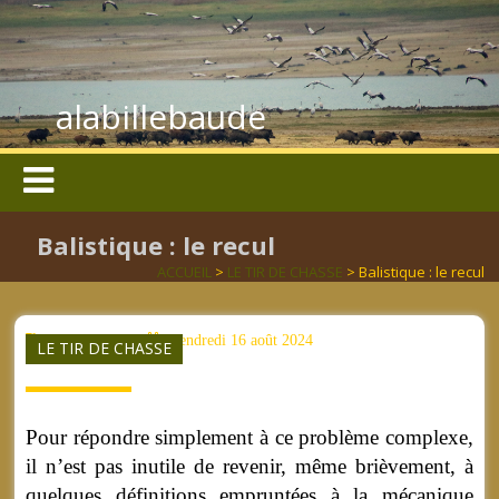
alabillebaude
Balistique : le recul
ACCUEIL
>
LE TIR DE CHASSE
> Balistique : le recul
aucun mot clé
vendredi 16 août 2024
LE TIR DE CHASSE
Pour répondre simplement à ce problème complexe,
il n’est pas inutile de revenir, même brièvement, à
quelques définitions empruntées à la mécanique