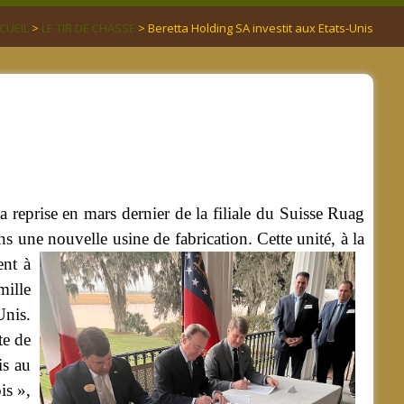
CUEIL
>
LE TIR DE CHASSE
> Beretta Holding SA investit aux Etats-Unis
la reprise en mars dernier de la filiale du Suisse Ruag
ans une nouvelle usine de fabrication.
Cette unité, à la
ent à
mille
Unis.
te de
is au
is »,