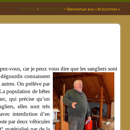
ACCUEIL
>
REPORTAGES
> Bienvenue aux « Brasconies »
mpez-vous, car je peux vous dire que les
sangliers sont
s dégourdis connaissent
es autres. On prélève par
 La population de bêtes
rc, qui précise qu’un
liers, elles sont très
avec interdiction d’en
poste par deux véhicules
° matérialisé par de la