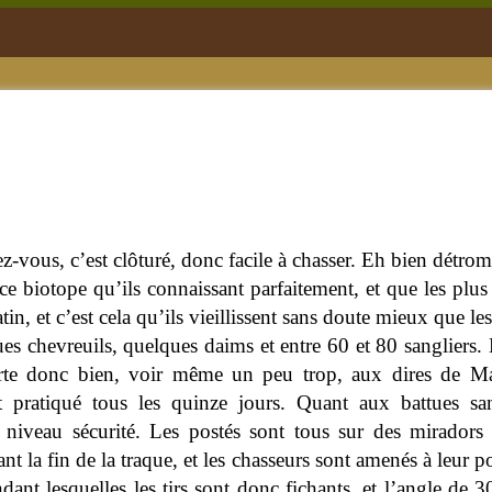
z-vous, c’est clôturé, donc facile à chasser. Eh bien détro
 ce biotope qu’ils connaissant parfaitement, et que les plu
latin, et c’est cela qu’ils vieillissent sans doute mieux que l
es chevreuils, quelques daims et entre 60 et 80 sangliers.
rte donc bien, voir même un peu trop, aux dires de Ma
t pratiqué tous les quinze jours. Quant aux battues sang
 niveau sécurité. Les postés sont tous sur des miradors 
nt la fin de la traque, et les chasseurs sont amenés à leur 
ant lesquelles les tirs sont donc fichants, et l’angle de 30