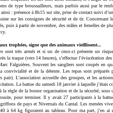
hiens de type broussailleurs, mais parfois aussi par le ren
ainsi : présence à 8h15 sur site, prise de contact suivi d’u
siste sur les consignes de sécurité et de tir. Concernant l
és, puis à partir de novembre, des mâles et femelles de pl
rcy.
ux trophées, signe que des animaux vieillissent...
es sont très armés et si un de ceux-ci présente un risq
ès la traque (vers 14 heures), s’effectue l’éviscération des
Marc Falguières. Souvent les sangliers sont coupés en qua
 convivialité et de la détente. Les repas sont préparés
rs pair). L’association accueille des groupes, et les actionn
vitation. La battue du samedi 18 janvier à laquelle j’étais c
 la règle de la bonne organisation et de la sécurité, sous
nsuite, pour terminer. Il y avait 27 participants à la battu
x griffons de pays et Nivernais du Cantal. Les menées vive
40 à 64 kg figuraient au tableau. Pour ma part, j’en ai d