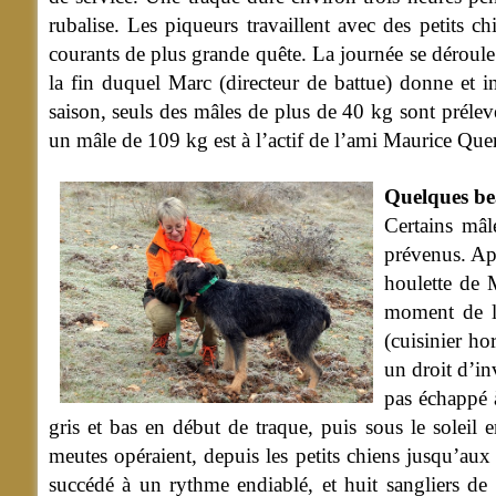
rubalise. Les piqueurs travaillent avec des petits c
courants de plus grande quête. La journée se déroule 
la fin duquel Marc (directeur de battue) donne et in
saison, seuls des mâles de plus de 40 kg sont prélev
un mâle de 109 kg est à l’actif de l’ami Maurice Que
Quelques bea
Certains mâl
prévenus. Apr
houlette de 
moment de la
(cuisinier ho
un droit d’in
pas échappé à
gris et bas en début de traque, puis sous le soleil e
meutes opéraient, depuis les petits chiens jusqu’au
succédé à un rythme endiablé, et huit sangliers de 