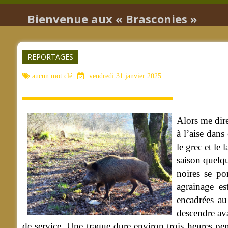
Bienvenue aux « Brasconies »
REPORTAGES
aucun mot clé
vendredi 31 janvier 2025
Alors me dire
à l’aise dans
le grec et le 
saison quelqu
noires se po
agrainage es
encadrées au
descendre ava
de service. Une traque dure environ trois heures pend