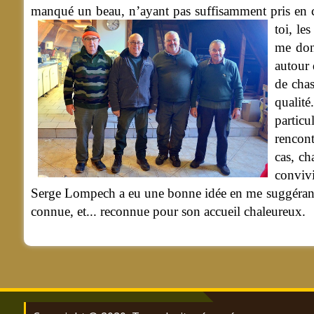
manqué un beau, n’ayant pas suffisamment pris en c
toi, le
me don
autour 
de chas
qualité
partic
rencont
cas, ch
convivi
Serge Lompech a eu une bonne idée en me suggérant c
connue, et... reconnue pour son accueil chaleureux.