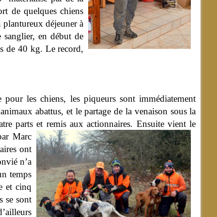
fort de quelques chiens
n plantureux déjeuner à
e sanglier, en début de
us de 40 kg. Le record,
ue pour les chiens, les piqueurs sont immédiatement
 animaux abattus, et le partage de la venaison sous la
tre parts et remis aux actionnaires.
Ensuite vient le
 par Marc
aires ont
onvié n’a
 un temps
e et cinq
s se sont
’ailleurs