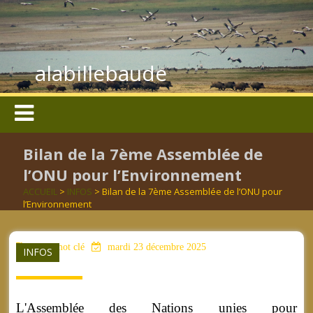
alabillebaude
Bilan de la 7ème Assemblée de
l’ONU pour l’Environnement
ACCUEIL
>
INFOS
> Bilan de la 7ème Assemblée de l’ONU pour
l’Environnement
aucun mot clé
mardi 23 décembre 2025
INFOS
L'Assemblée des Nations unies pour