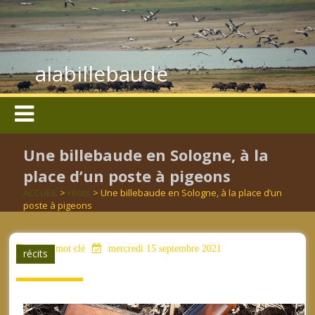
alabillebaude
Une billebaude en Sologne, à la
place d’un poste à pigeons
ACCUEIL
>
récits
> Une billebaude en Sologne, à la place d’un
poste à pigeons
aucun mot clé
mercredi 15 septembre 2021
récits